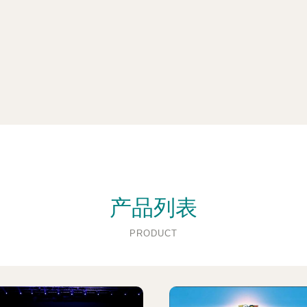
产品列表
PRODUCT