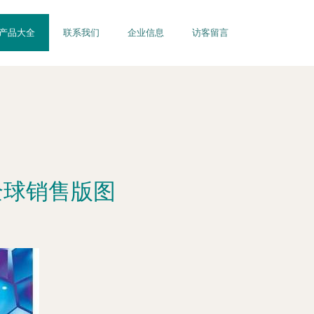
产品大全
联系我们
企业信息
访客留言
全球销售版图