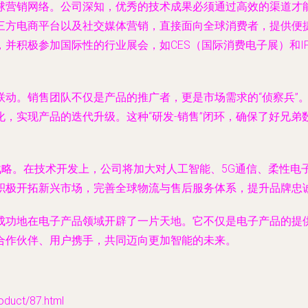
球营销网络。公司深知，优秀的技术成果必须通过高效的渠道才
三方电商平台以及社交媒体营销，直接面向全球消费者，提供便
并积极参加国际性的行业展会，如CES（国际消费电子展）和I
联动。销售团队不仅是产品的推广者，更是市场需求的“侦察兵”
，实现产品的迭代升级。这种“研发-销售”闭环，确保了好兄
战略。在技术开发上，公司将加大对人工智能、5G通信、柔性
积极开拓新兴市场，完善全球物流与售后服务体系，提升品牌忠
成功地在电子产品领域开辟了一片天地。它不仅是电子产品的提
合作伙伴、用户携手，共同迈向更加智能的未来。
ct/87.html