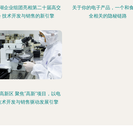
湖企业组团亮相第二十届高交
关于你的电子产品，一个和
会 技术开发与销售的新引擎
全相关的隐秘链路
高新区 聚焦“高新”项目，以电
技术开发与销售驱动发展引擎