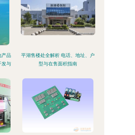
地产品
平湖售楼处全解析 电话、地址、户
开发与
型与在售面积指南