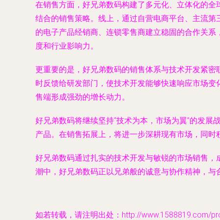
在销售方面，好兄弟数码构建了多元化、立体化的全
结合的销售策略。线上，通过自营电商平台、主流第
的电子产品经销商、连锁零售商建立稳固的合作关系，
度和行业影响力。
更重要的是，好兄弟数码的销售体系与技术开发紧密
时反馈给研发部门，使技术开发能够快速响应市场变化
售端形成强劲的增长动力。
好兄弟数码将继续坚持“技术为本，市场为翼”的发展
产品。在销售拓展上，将进一步深耕现有市场，同时
好兄弟数码通过扎实的技术开发与敏锐的市场销售，
潮中，好兄弟数码正以兄弟般的诚意与协作精神，与
如若转载，请注明出处：http://www.1588819.com/produ