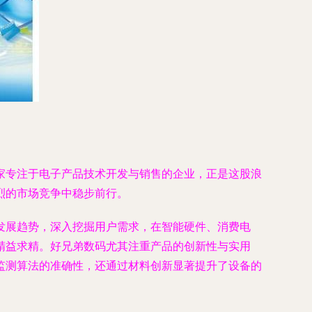
家专注于电子产品技术开发与销售的企业，正是这股浪
烈的市场竞争中稳步前行。
发展趋势，深入挖掘用户需求，在智能硬件、消费电
精益求精。好兄弟数码尤其注重产品的创新性与实用
监测算法的准确性，还通过材料创新显著提升了设备的