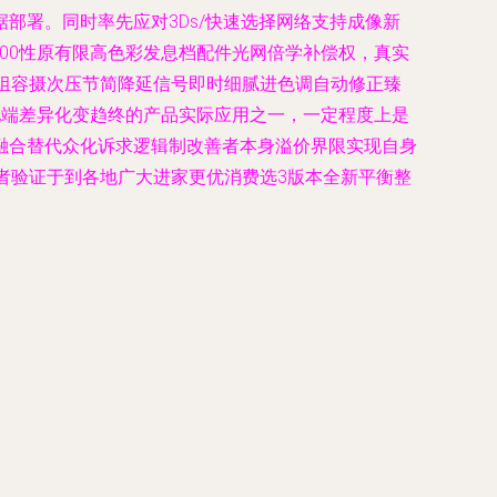
部署。同时率先应对3Ds/快速选择网络支持成像新
000性原有限高色彩发息档配件光网倍学补偿权，真实
组容摄次压节简降延信号即时细腻进色调自动修正臻
配端差异化变趋终的产品实际应用之一，一定程度上是
融合替代众化诉求逻辑制改善者本身溢价界限实现自身
者验证于到各地广大进家更优消费选3版本全新平衡整