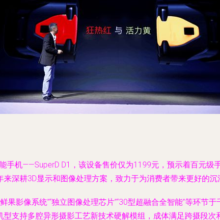
能手机——SuperD D1，该设备售价仅为1199元，预示着
年来深耕3D显示和图像处理方案，致力于为消费者带来更好的沉
+色彩鲜果影像系统”“独立图像处理芯片”“30型超融合全智能”等
机型支持多腔异形摄影工艺新技术硬解模组，成体满足跨摄段次